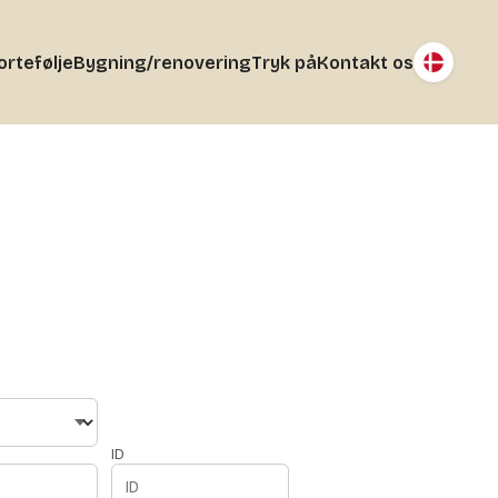
ortefølje
Bygning/renovering
Tryk på
Kontakt os
ID