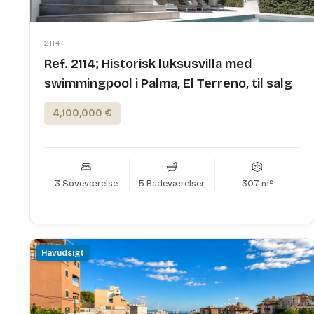
2114
Ref. 2114; Historisk luksusvilla med
swimmingpool i Palma, El Terreno, til salg
4,100,000 €
3 Soveværelse
5 Badeværelser
307 m²
Havudsigt