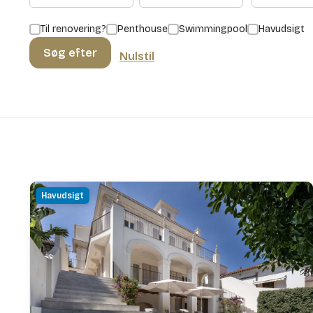
Til renovering?
Penthouse
Swimmingpool
Havudsigt
Søg efter
Nulstil
Havudsigt