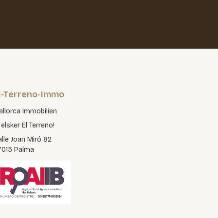
l-Terreno-Immo
llorca Immobilien
 elsker El Terreno!
lle Joan Miró 82
7015 Palma