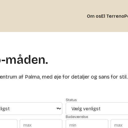
Om os
El Terreno
P
no-måden.
 centrum af Palma, med øje for detaljer og sans for stil.
Status
Badeværelse