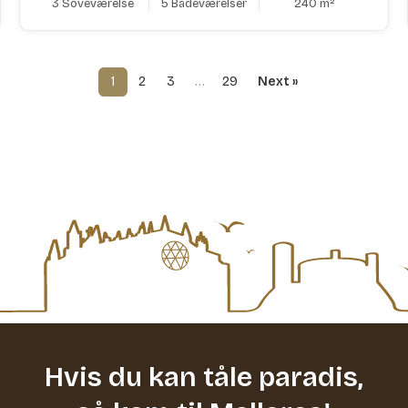
3 Soveværelse
5 Badeværelser
240 m²
1
2
3
…
29
Next »
Hvis du kan tåle paradis,