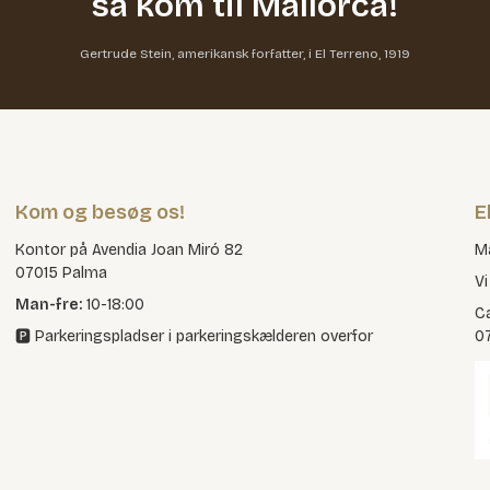
så kom til Mallorca!
Gertrude Stein, amerikansk forfatter, i El Terreno, 1919
Kom og besøg os!
E
Kontor på Avendia Joan Miró 82
Ma
07015 Palma
Vi
Man-fre:
10-18:00
Ca
🅿️ Parkeringspladser i parkeringskælderen overfor
0