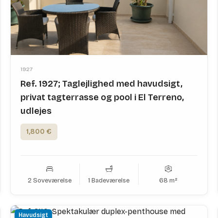
1927
Ref. 1927; Taglejlighed med havudsigt,
privat tagterrasse og pool i El Terreno,
udlejes
1,800 €
2 Soveværelse
1 Badeværelse
68 m²
Havudsigt