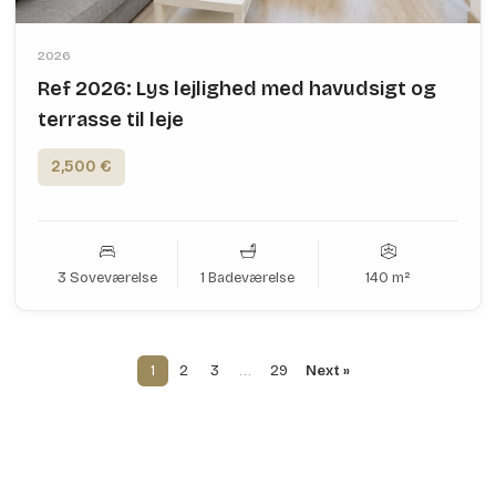
2026
Ref 2026: Lys lejlighed med havudsigt og
terrasse til leje
2,500 €
3 Soveværelse
1 Badeværelse
140 m²
1
2
3
…
29
Next »