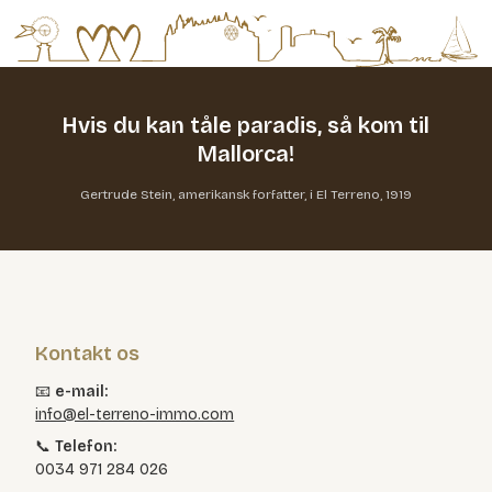
Hvis du kan tåle paradis,
så kom til
Mallorca!
Gertrude Stein, amerikansk forfatter, i El Terreno, 1919
Kontakt os
📧
e-mail:
info@el-terreno-immo.com
📞
Telefon:
0034 971 284 026