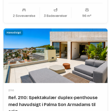
2 Soveværelse
3 Badeværelser
96 m²
Havudsigt
2110
Ref. 2110: Spektakulær duplex-penthouse
med havudsigt i Palma Son Armadams til