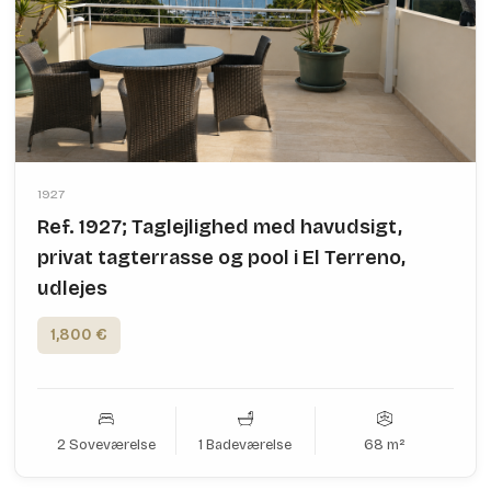
1927
Ref. 1927; Taglejlighed med havudsigt,
privat tagterrasse og pool i El Terreno,
udlejes
1,800 €
2 Soveværelse
1 Badeværelse
68 m²