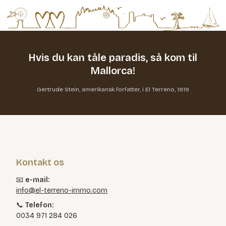
Hvis du kan tåle paradis,
så kom til
Mallorca!
Gertrude Stein, amerikansk forfatter, i El Terreno, 1919
Kontakt os
📧
e-mail:
info@el-terreno-immo.com
📞
Telefon:
0034 971 284 026