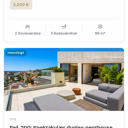
2,300 €
2 Soveværelse
3 Badeværelser
96 m²
Havudsigt
2110
Ref. 2110: Spektakulær duplex-penthouse