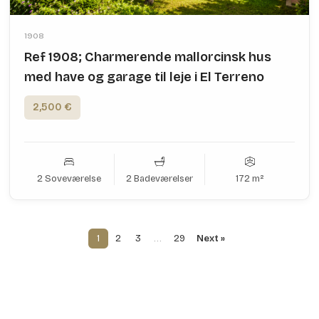
1908
Ref 1908; Charmerende mallorcinsk hus
med have og garage til leje i El Terreno
2,500 €
2 Soveværelse
2 Badeværelser
172 m²
1
2
3
…
29
Next »