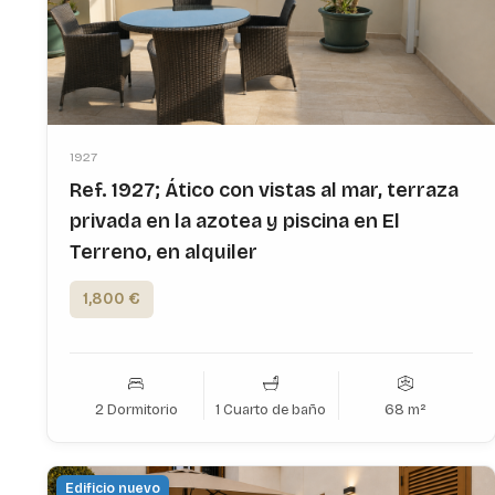
1927
Ref. 1927; Ático con vistas al mar, terraza
privada en la azotea y piscina en El
Terreno, en alquiler
1,800 €
2 Dormitorio
1 Cuarto de baño
68 m²
Edificio nuevo