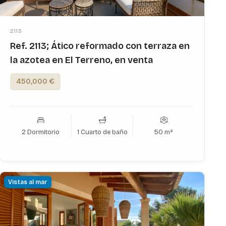
2113
Ref. 2113; Ático reformado con terraza en
la azotea en El Terreno, en venta
450,000 €
2 Dormitorio
1 Cuarto de baño
50 m²
Vistas al mar