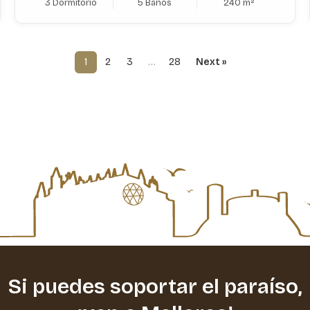
3 Dormitorio
5 Baños
240 m²
1
2
3
…
28
Next »
Si puedes soportar el paraíso,