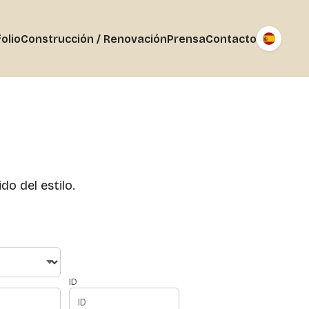
olio
Construcción / Renovación
Prensa
Contacto
do del estilo.
ID