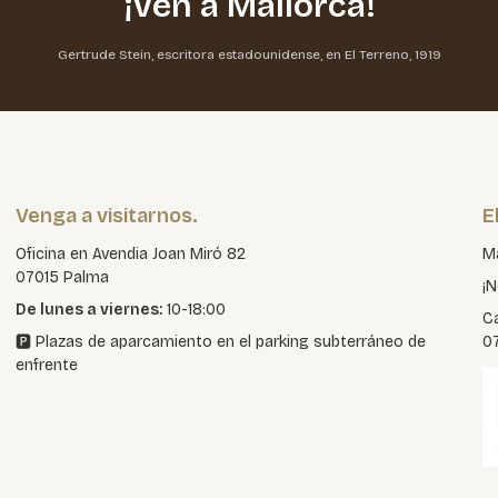
¡ven a Mallorca!
Gertrude Stein, escritora estadounidense, en El Terreno, 1919
Venga a visitarnos.
E
Oficina en Avendia Joan Miró 82
Ma
07015 Palma
¡N
De lunes a viernes:
10-18:00
Ca
🅿️ Plazas de aparcamiento en el parking subterráneo de
0
enfrente