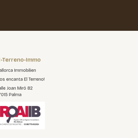
l-Terreno-Immo
llorca Immobilien
os encanta El Terreno!
lle Joan Miró 82
7015 Palma