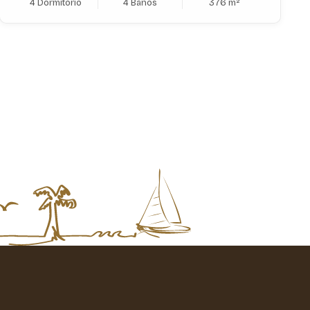
4 Dormitorio
4 Baños
376 m²