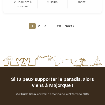
2 Chambre à
2 Bains
92 m²
coucher
1
2
3
…
29
Next »
Si tu peux supporter le paradis,
alors
viens à Majorque !
Gertrude Stein, écrivaine américaine, à El Terreno, 1919