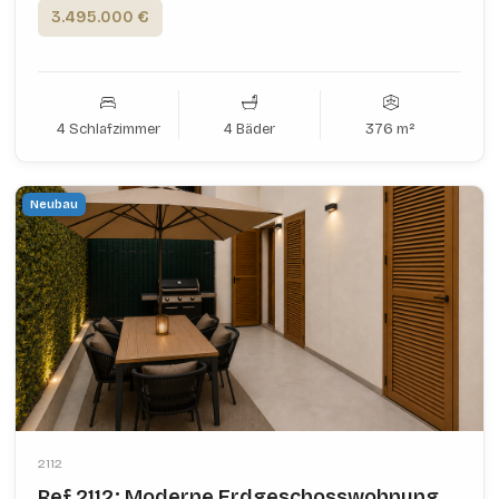
3.495.000 €
4 Schlafzimmer
4 Bäder
376 m²
Neubau
2112
Ref 2112; Moderne Erdgeschosswohnung