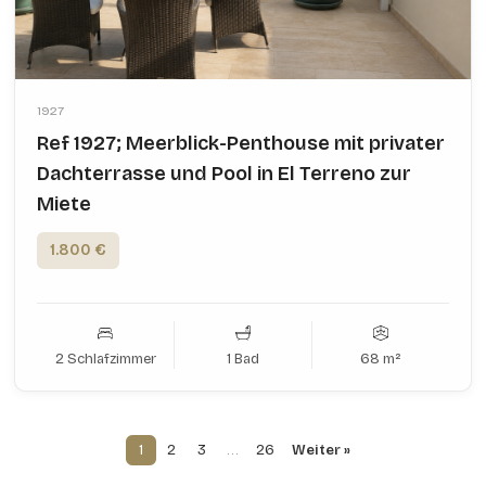
1927
Ref 1927; Meerblick-Penthouse mit privater
Dachterrasse und Pool in El Terreno zur
Miete
1.800 €
2 Schlafzimmer
1 Bad
68 m²
1
2
3
…
26
Weiter »