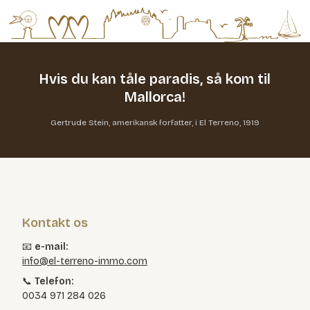
Hvis du kan tåle paradis,
så kom til
Mallorca!
Gertrude Stein, amerikansk forfatter, i El Terreno, 1919
Kontakt os
📧
e-mail:
info@el-terreno-immo.com
📞
Telefon:
0034 971 284 026