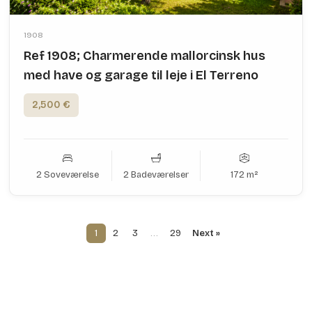
1908
Ref 1908; Charmerende mallorcinsk hus
med have og garage til leje i El Terreno
2,500 €
2 Soveværelse
2 Badeværelser
172 m²
1
2
3
…
29
Next »