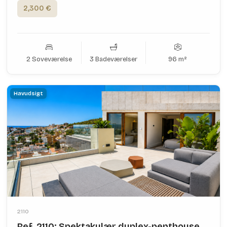
2,300 €
2 Soveværelse
3 Badeværelser
96 m²
Havudsigt
2110
Ref. 2110: Spektakulær duplex-penthouse