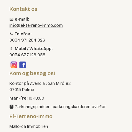
Kontakt os
📧
e-mail:
info@el-terreno-immo.com
📞
Telefon:
0034 971 284 026
📱
Mobil / WhatsApp:
0034 637 128 058
Kom og besøg os!
Kontor på Avendia Joan Miró 82
07015 Palma
Man-fre:
10-18:00
🅿️ Parkeringspladser i parkeringskælderen overfor
El-Terreno-Immo
Mallorca Immobilien