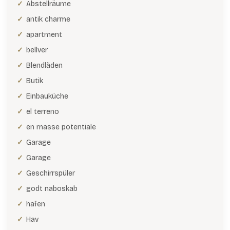
Abstellräume
antik charme
apartment
bellver
Blendläden
Butik
Einbauküche
el terreno
en masse potentiale
Garage
Garage
Geschirrspüler
godt naboskab
hafen
Hav