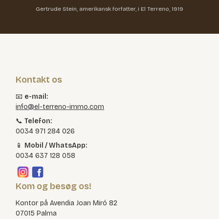
Gertrude Stein, amerikansk forfatter, i El Terreno, 1919
Kontakt os
📧
e-mail:
info@el-terreno-immo.com
📞
Telefon:
0034 971 284 026
📱
Mobil / WhatsApp:
0034 637 128 058
Kom og besøg os!
Kontor på Avendia Joan Miró 82
07015 Palma