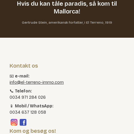
Hvis du kan tåle paradis,
så kom til
Mallorca!
Gertrude Stein, amerikansk forfatter, i El Terreno, 1919
Kontakt os
📧
e-mail:
info@el-terreno-immo.com
📞
Telefon:
0034 971 284 026
📱
Mobil / WhatsApp:
0034 637 128 058
Kom og besøg os!