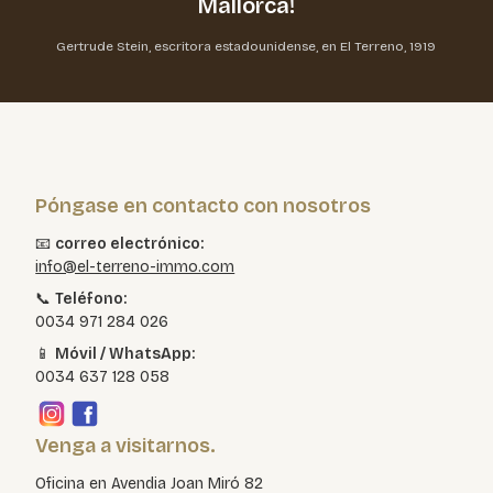
Mallorca!
Gertrude Stein, escritora estadounidense, en El Terreno, 1919
Póngase en contacto con nosotros
📧
correo electrónico:
info@el-terreno-immo.com
📞
Teléfono:
0034 971 284 026
📱
Móvil / WhatsApp:
0034 637 128 058
Venga a visitarnos.
Oficina en Avendia Joan Miró 82