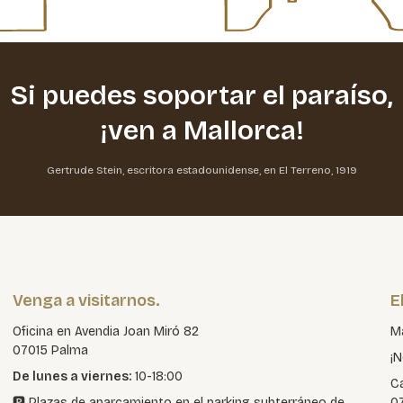
Si puedes soportar el paraíso,
¡ven a Mallorca!
Gertrude Stein, escritora estadounidense, en El Terreno, 1919
Venga a visitarnos.
E
Oficina en Avendia Joan Miró 82
Ma
07015 Palma
¡N
De lunes a viernes:
10-18:00
Ca
🅿️ Plazas de aparcamiento en el parking subterráneo de
0