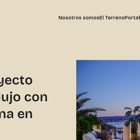
Nosotros somos
El Terreno
Portaf
yecto
lujo con
ina en