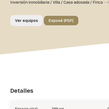
Inversión inmobiliaria
/
Villa / Casa adosada / Finca
·
• 
Ver equipos
Exposé (PDF)
Detalles
Espacio vital:
389 m²