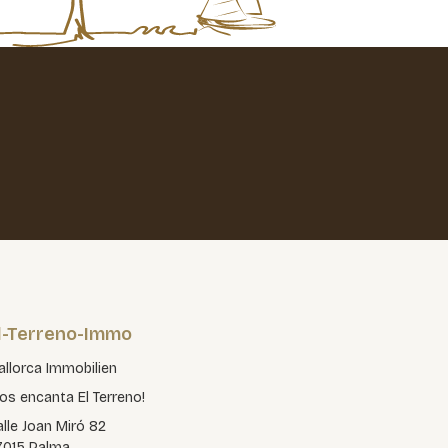
l-Terreno-Immo
llorca Immobilien
os encanta El Terreno!
lle Joan Miró 82
7015 Palma