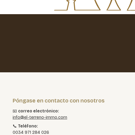
Póngase en contacto con nosotros
📧
correo electrónico:
info@el-terreno-immo.com
📞
Teléfono:
0034 971 284 026