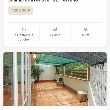
chambres à rénover à El Terreno
420,000 €
3 Chambre à
2 Bains
115 m²
coucher