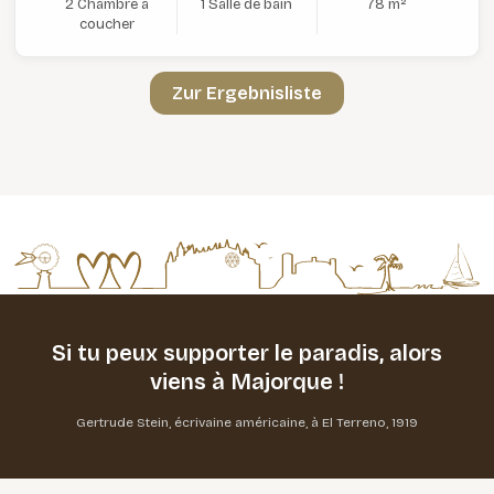
2 Chambre à
1 Salle de bain
78 m²
coucher
Zur Ergebnisliste
Si tu peux supporter le paradis,
alors
viens à Majorque !
Gertrude Stein, écrivaine américaine, à El Terreno, 1919