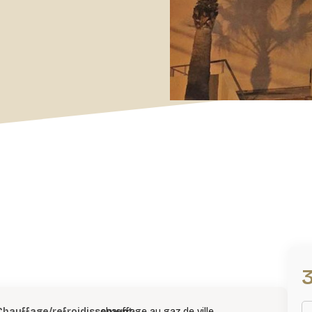
Chauffage/refroidissement
chauffage au gaz de ville,