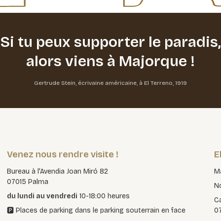
Si tu peux supporter le paradis,
alors viens à Majorque !
Gertrude Stein, écrivaine américaine, à El Terreno, 1919
Venez nous rendre visite !
E
Bureau à l'Avendia Joan Miró 82
Ma
07015 Palma
No
du lundi au vendredi
10-18:00 heures
Ca
🅿️ Places de parking dans le parking souterrain en face
0