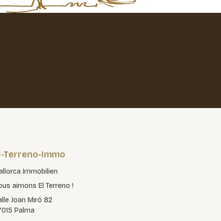
l-Terreno-Immo
llorca Immobilien
us aimons El Terreno !
lle Joan Miró 82
7015 Palma