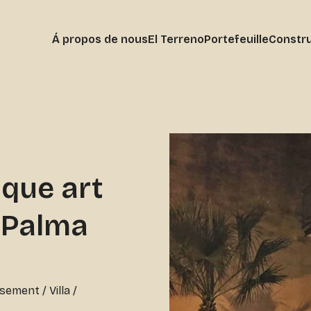
Á propos de nous
El Terreno
Portefeuille
Constru
rique art
 Palma
issement
/
Villa /