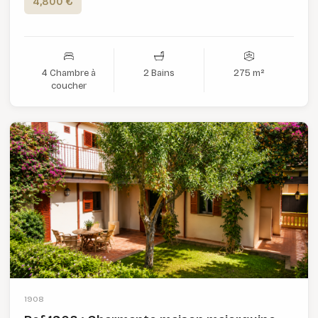
4,800 €
4 Chambre à
2 Bains
275 m²
coucher
1908