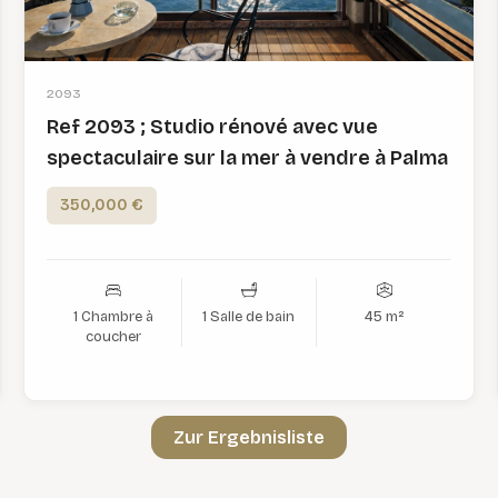
2093
Ref 2093 ; Studio rénové avec vue
spectaculaire sur la mer à vendre à Palma
350,000 €
1 Chambre à
1 Salle de bain
45 m²
coucher
Zur Ergebnisliste