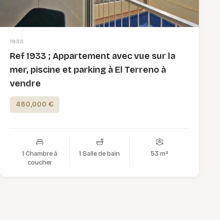
1933
Ref 1933 ; Appartement avec vue sur la
mer, piscine et parking à El Terreno à
vendre
480,000 €
1 Chambre à
1 Salle de bain
53 m²
coucher