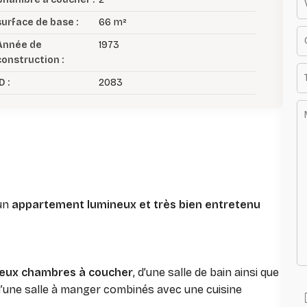
surface de base :
66 m²
Année de
1973
construction :
D :
2083
 un
appartement lumineux et très bien entretenu
eux chambres à coucher
, d’une salle de bain ainsi que
d’une salle à manger combinés avec une cuisine