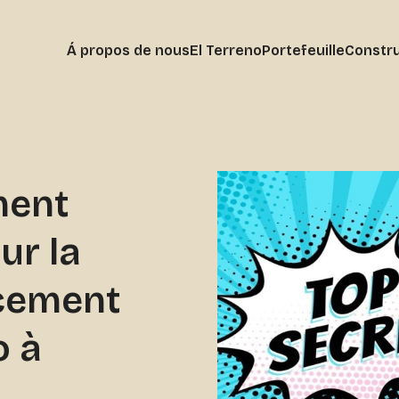
Á propos de nous
El Terreno
Portefeuille
Constru
ment
ur la
cement
o à