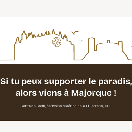
Si tu peux supporter le paradis,
alors viens à Majorque !
Gertrude Stein, écrivaine américaine, à El Terreno, 1919