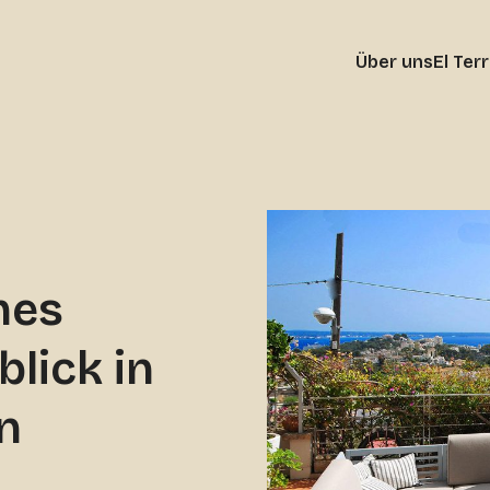
Über uns
El Ter
hes
lick in
n