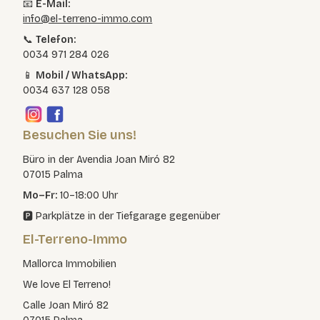
📧
E-Mail:
info@el-terreno-immo.com
📞
Telefon:
0034 971 284 026
📱
Mobil / WhatsApp:
0034 637 128 058
Besuchen Sie uns!
Büro in der Avendia Joan Miró 82
07015 Palma
Mo–Fr:
10–18:00 Uhr
🅿️ Parkplätze in der Tiefgarage gegenüber
El-Terreno-Immo
Mallorca Immobilien
We love El Terreno!
Calle Joan Miró 82