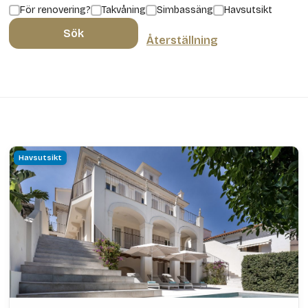
För renovering?
Takvåning
Simbassäng
Havsutsikt
Sök
Återställning
Havsutsikt