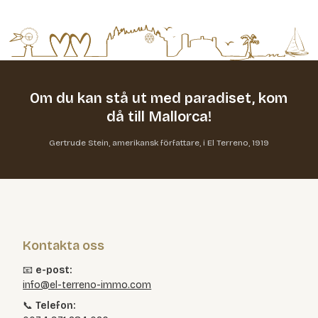
Om du kan stå ut med paradiset,
kom
då till Mallorca!
Gertrude Stein, amerikansk författare, i El Terreno, 1919
Kontakta oss
📧
e-post:
info@el-terreno-immo.com
📞
Telefon: