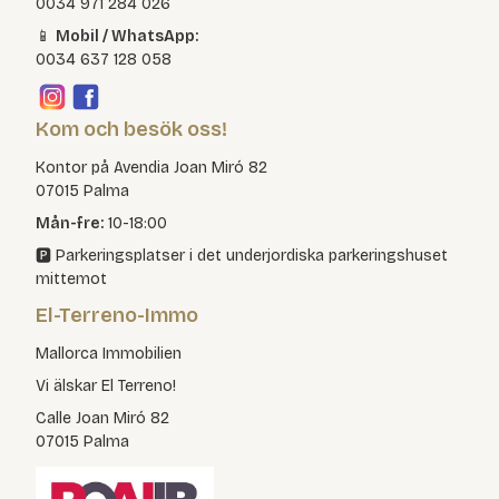
0034 971 284 026
📱
Mobil / WhatsApp:
0034 637 128 058
Kom och besök oss!
Kontor på Avendia Joan Miró 82
07015 Palma
Mån-fre:
10-18:00
🅿️ Parkeringsplatser i det underjordiska parkeringshuset
mittemot
El-Terreno-Immo
Mallorca Immobilien
Vi älskar El Terreno!
Calle Joan Miró 82
07015 Palma