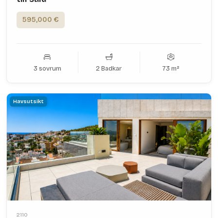
595,000 €
3 sovrum
2 Badkar
73 m²
Havsutsikt
2110