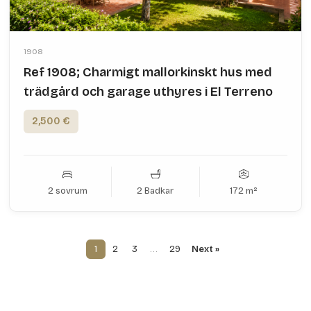
1908
Ref 1908; Charmigt mallorkinskt hus med
trädgård och garage uthyres i El Terreno
2,500 €
2 sovrum
2 Badkar
172 m²
1
2
3
…
29
Next »