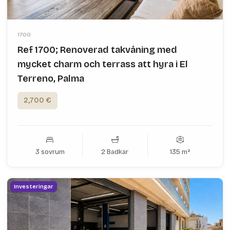
1700
Ref 1700; Renoverad takvåning med
mycket charm och terrass att hyra i El
Terreno, Palma
2,700 €
3 sovrum
2 Badkar
135 m²
Investeringar