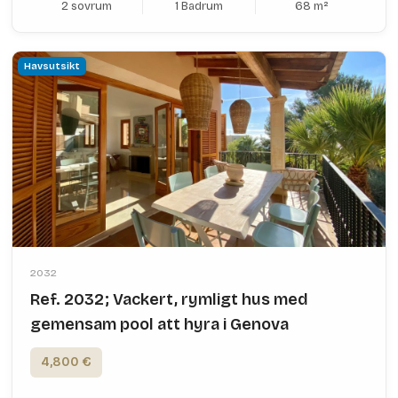
2 sovrum
1 Badrum
68 m²
Havsutsikt
2032
Ref. 2032; Vackert, rymligt hus med
gemensam pool att hyra i Genova
4,800 €