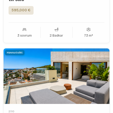
595,000 €
3 sovrum
2 Badkar
73 m²
Havsutsikt
2110