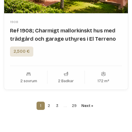
1908
Ref 1908; Charmigt mallorkinskt hus med
trädgård och garage uthyres i El Terreno
2,500 €
2 sovrum
2 Badkar
172 m²
1
2
3
…
29
Next »