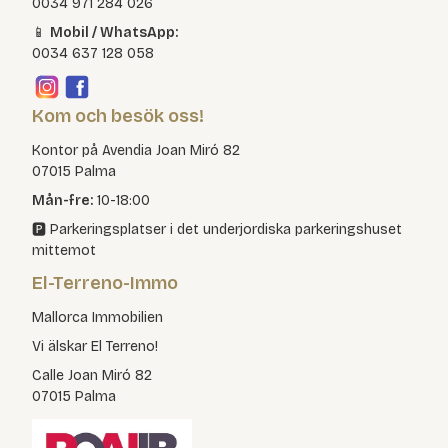
0034 971 284 026
📱
Mobil / WhatsApp:
0034 637 128 058
Kom och besök oss!
Kontor på Avendia Joan Miró 82
07015 Palma
Mån-fre:
10-18:00
🅿️ Parkeringsplatser i det underjordiska parkeringshuset
mittemot
El-Terreno-Immo
Mallorca Immobilien
Vi älskar El Terreno!
Calle Joan Miró 82
07015 Palma