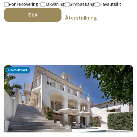
För renovering?
Takvåning
Simbassäng
Havsutsikt
Sök
Återställning
Havsutsikt