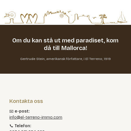
Om du kan stå ut med paradiset,
kom
då till Mallorca!
Gertrude Stein, amerikansk författare, i El Terreno, 1919
Kontakta oss
📧
e-post:
info@el-terreno-immo.com
📞
Telefon: