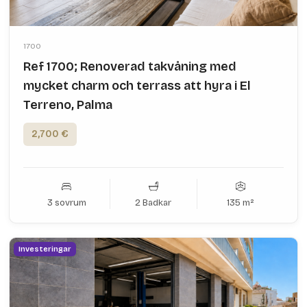
1700
Ref 1700; Renoverad takvåning med
mycket charm och terrass att hyra i El
Terreno, Palma
2,700 €
3 sovrum
2 Badkar
135 m²
Investeringar