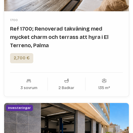
1700
Ref 1700; Renoverad takvåning med
mycket charm och terrass att hyra i El
Terreno, Palma
2,700 €
3 sovrum
2 Badkar
135 m²
Investeringar