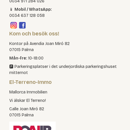
0034 971 284 026
📱
Mobil / WhatsApp:
0034 637 128 058
Kom och besök oss!
Kontor på Avendia Joan Miró 82
07015 Palma
Mån-fre:
10-18:00
🅿️ Parkeringsplatser i det underjordiska parkeringshuset
mittemot
El-Terreno-Immo
Mallorca Immobilien
Vi älskar El Terreno!
Calle Joan Miró 82
07015 Palma