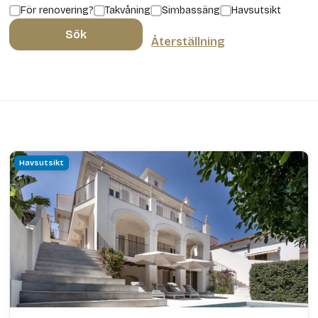
För renovering?
Takvåning
Simbassäng
Havsutsikt
Sök
Återställning
Havsutsikt