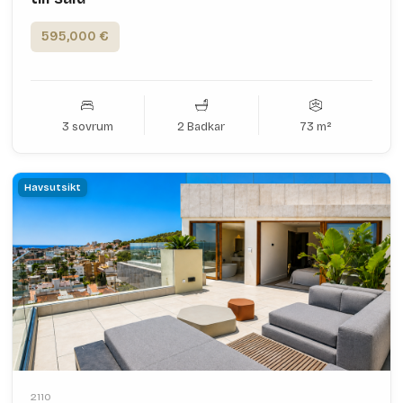
595,000 €
3 sovrum
2 Badkar
73 m²
Havsutsikt
2110