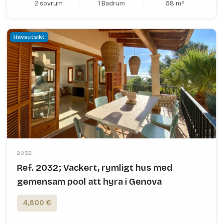
2 sovrum
1 Badrum
68 m²
Havsutsikt
2032
Ref. 2032; Vackert, rymligt hus med
gemensam pool att hyra i Genova
4,800 €