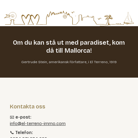
Om du kan stå ut med paradiset,
kom
då till Mallorca!
Gertrude Stein, amerikansk författare, i El Terreno, 1919
Kontakta oss
📧
e-post:
info@el-terreno-immo.com
📞
Telefon: