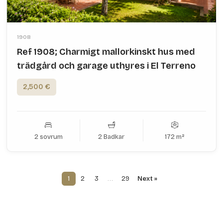
1908
Ref 1908; Charmigt mallorkinskt hus med
trädgård och garage uthyres i El Terreno
2,500 €
2 sovrum
2 Badkar
172 m²
1
2
3
…
29
Next »