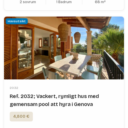
2 sovrum
1 Badrum
68 m²
Havsutsikt
2032
Ref. 2032; Vackert, rymligt hus med
gemensam pool att hyra i Genova
4,800 €