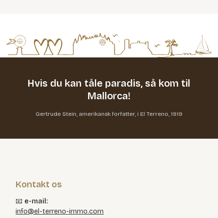
Hvis du kan tåle paradis,
så kom til
Mallorca!
Gertrude Stein, amerikansk forfatter, i El Terreno, 1919
Kontakt os
📧
e-mail:
info@el-terreno-immo.com