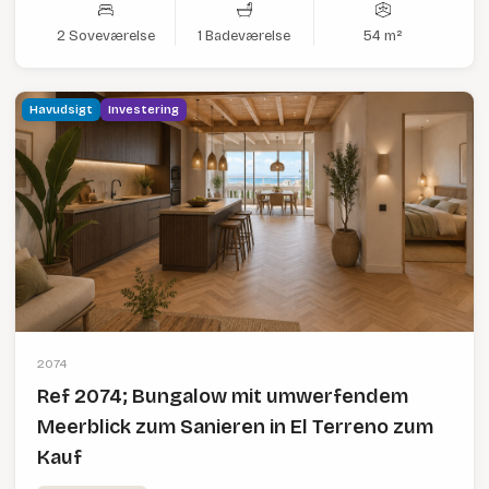
2 Soveværelse
1 Badeværelse
54 m²
Havudsigt
Investering
2074
Ref 2074; Bungalow mit umwerfendem
Meerblick zum Sanieren in El Terreno zum
Kauf