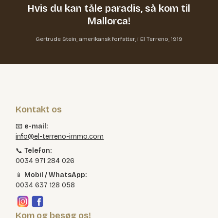
Hvis du kan tåle paradis,
så kom til
Mallorca!
Gertrude Stein, amerikansk forfatter, i El Terreno, 1919
Kontakt os
📧
e-mail:
info@el-terreno-immo.com
📞
Telefon:
0034 971 284 026
📱
Mobil / WhatsApp:
0034 637 128 058
Kom og besøg os!