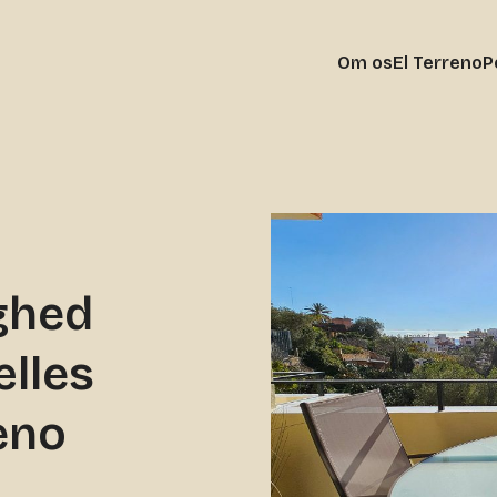
Om os
El Terreno
P
ighed
lles
reno