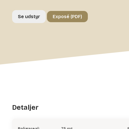
Se udstyr
Exposé (PDF)
Detaljer
Boligareal:
75 m²