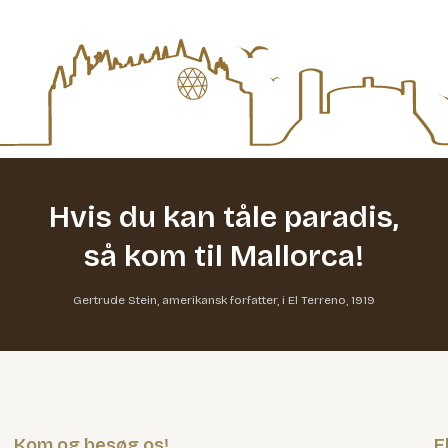
Hvis du kan tåle paradis,
så kom til Mallorca!
Gertrude Stein, amerikansk forfatter, i El Terreno, 1919
Kom og besøg os!
E