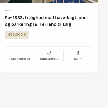
1933
Ref 1933; Lejlighed med havudsigt, pool
og parkering i El Terreno til salg
480,000 €
1 Soveværelse
1 Badeværelse
53 m²