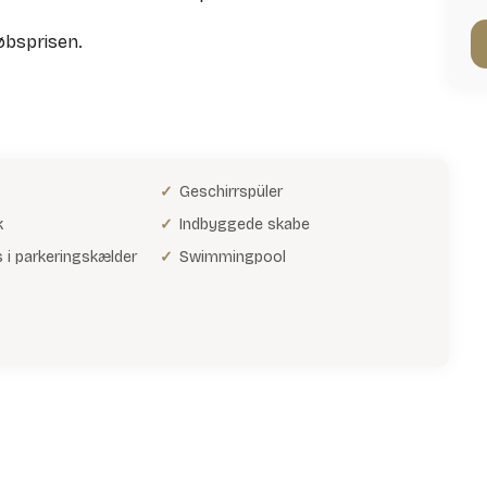
øbsprisen.
Geschirrspüler
k
Indbyggede skabe
 i parkeringskælder
Swimmingpool