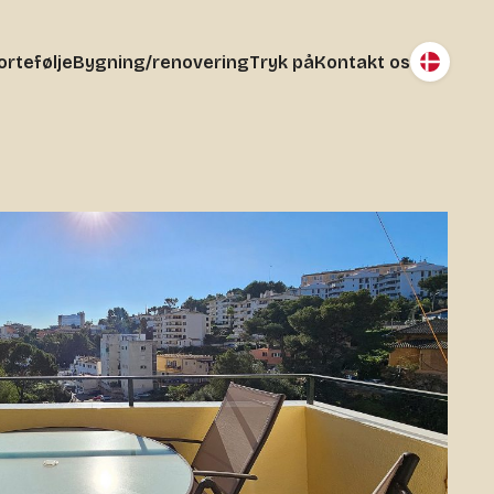
ortefølje
Bygning/renovering
Tryk på
Kontakt os