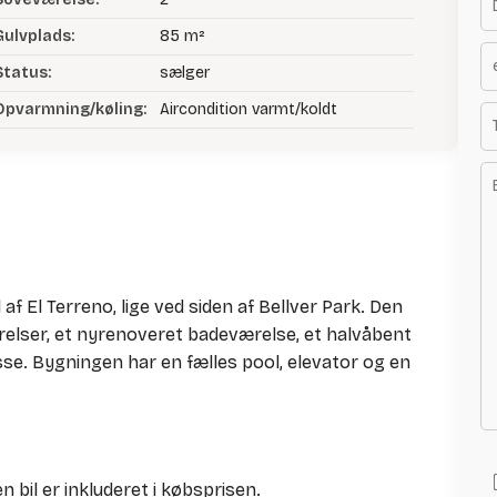
Gulvplads:
85 m²
Status:
sælger
Opvarmning/køling:
Aircondition varmt/koldt
 af El Terreno, lige ved siden af Bellver Park. Den
ærelser, et nyrenoveret badeværelse, et halvåbent
asse. Bygningen har en fælles pool, elevator og en
 bil er inkluderet i købsprisen.