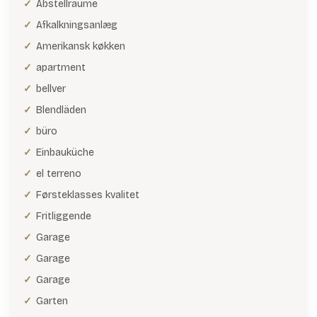
Abstellräume
Afkalkningsanlæg
Amerikansk køkken
apartment
bellver
Blendläden
büro
Einbauküche
el terreno
Førsteklasses kvalitet
Fritliggende
Garage
Garage
Garage
Garten