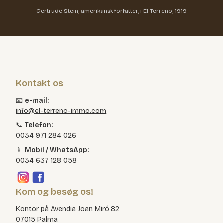
Gertrude Stein, amerikansk forfatter, i El Terreno, 1919
Kontakt os
📧
e-mail:
info@el-terreno-immo.com
📞
Telefon:
0034 971 284 026
📱
Mobil / WhatsApp:
0034 637 128 058
Kom og besøg os!
Kontor på Avendia Joan Miró 82
07015 Palma