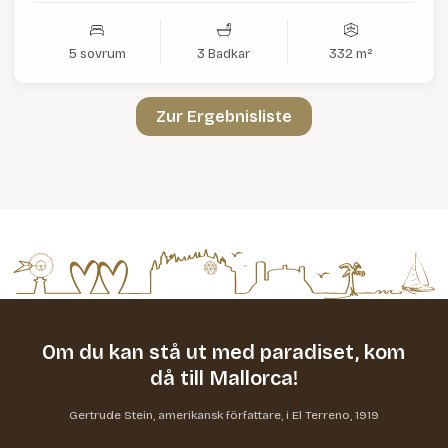
5 sovrum
3 Badkar
332 m²
Zur Ergebnisliste
Om du kan stå ut med paradiset,
kom
då till Mallorca!
Gertrude Stein, amerikansk författare, i El Terreno, 1919