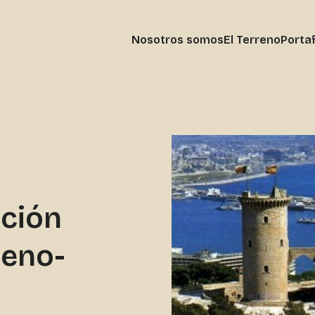
Nosotros somos
El Terreno
Portaf
cción
reno-