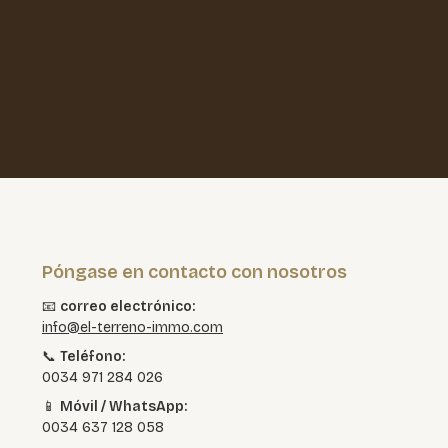
Póngase en contacto con nosotros
📧
correo electrónico:
info@el-terreno-immo.com
📞
Teléfono:
0034 971 284 026
📱
Móvil / WhatsApp:
0034 637 128 058