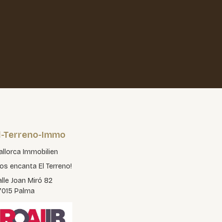
l-Terreno-Immo
llorca Immobilien
os encanta El Terreno!
lle Joan Miró 82
7015 Palma