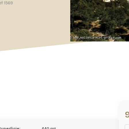
ef 1569
Superficie:
440 m²