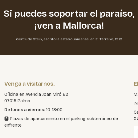
Si puedes soportar el paraíso,
¡ven a Mallorca!
Gertrude Stein, escritora estadounidense, en El Terreno, 1919
Venga a visitarnos.
E
Oficina en Avendia Joan Miró 82
Ma
07015 Palma
¡N
De lunes a viernes:
10-18:00
Ca
🅿️ Plazas de aparcamiento en el parking subterráneo de
0
enfrente