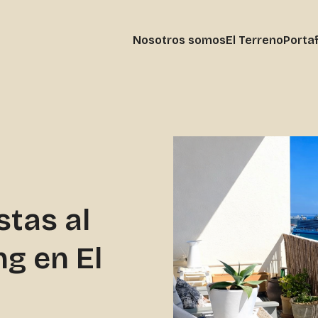
Nosotros somos
El Terreno
Portaf
tas al
ng en El