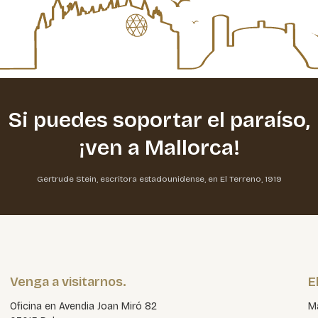
Si puedes soportar el paraíso,
¡ven a Mallorca!
Gertrude Stein, escritora estadounidense, en El Terreno, 1919
Venga a visitarnos.
E
Oficina en Avendia Joan Miró 82
Ma