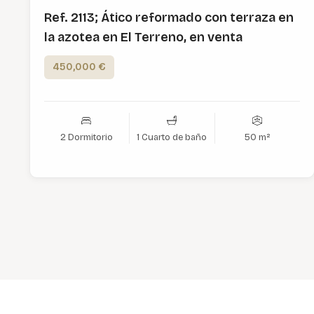
Ref. 2113; Ático reformado con terraza en
la azotea en El Terreno, en venta
450,000 €
2 Dormitorio
1 Cuarto de baño
50 m²