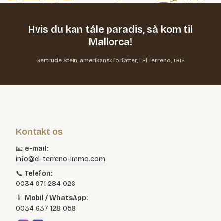
Hvis du kan tåle paradis,
så kom til
Mallorca!
Gertrude Stein, amerikansk forfatter, i El Terreno, 1919
Kontakt os
📧
e-mail:
info@el-terreno-immo.com
📞
Telefon:
0034 971 284 026
📱
Mobil / WhatsApp:
0034 637 128 058