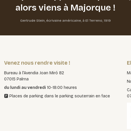
alors viens à Majorque !
Gertrude Stein, écrivaine américaine, à El Terreno, 1919
Venez nous rendre visite !
E
Bureau à l'Avendia Joan Miró 82
Ma
07015 Palma
No
du lundi au vendredi
10-18:00 heures
Ca
🅿️ Places de parking dans le parking souterrain en face
0