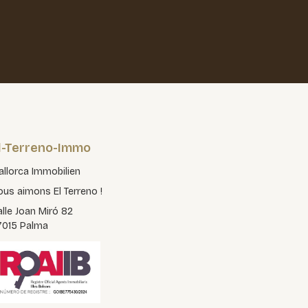
l-Terreno-Immo
llorca Immobilien
us aimons El Terreno !
lle Joan Miró 82
7015 Palma