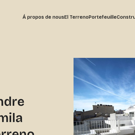
Á propos de nous
El Terreno
Portefeuille
Constru
ndre
mila
erreno