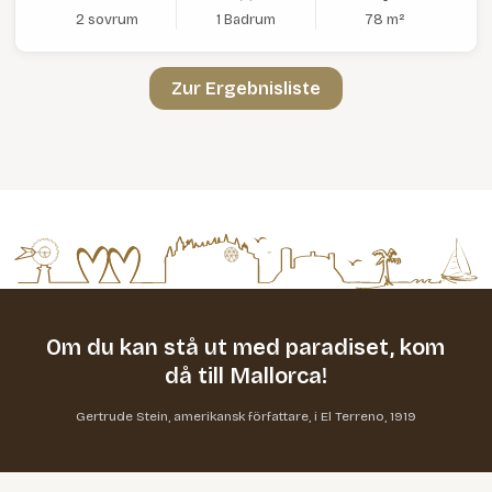
2 sovrum
1 Badrum
78 m²
Zur Ergebnisliste
Om du kan stå ut med paradiset,
kom
då till Mallorca!
Gertrude Stein, amerikansk författare, i El Terreno, 1919