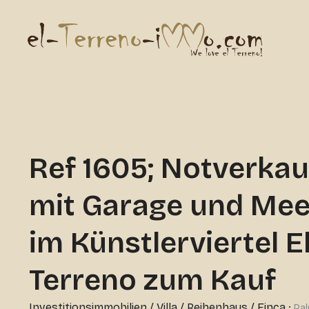
Ref 1605; Notverkauf
mit Garage und Mee
im Künstlerviertel E
Terreno zum Kauf
Investitionsimmobilien
/
Villa / Reihenhaus / Finca
·
Pal