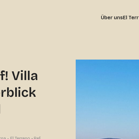
Über uns
El Ter
! Villa
rblick
l
ma - El Terreno • Ref