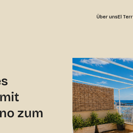
Über uns
El Ter
es
mit
reno zum