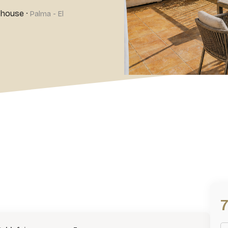
thouse
·
Palma - El