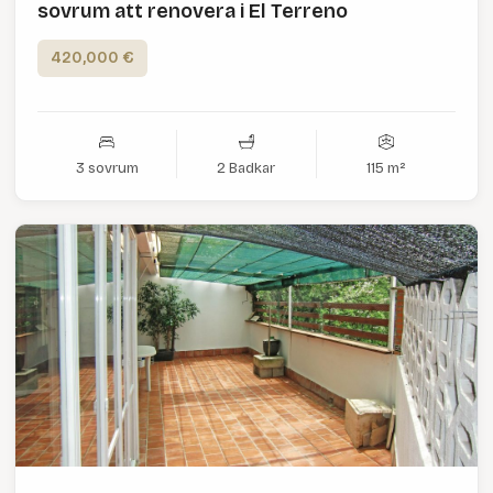
sovrum att renovera i El Terreno
420,000 €
3 sovrum
2 Badkar
115 m²