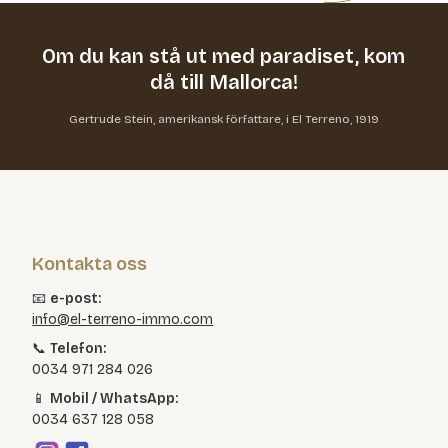
Om du kan stå ut med paradiset,
kom
då till Mallorca!
Gertrude Stein, amerikansk författare, i El Terreno, 1919
Kontakta oss
📧
e-post:
info@el-terreno-immo.com
📞
Telefon:
0034 971 284 026
📱
Mobil / WhatsApp:
0034 637 128 058