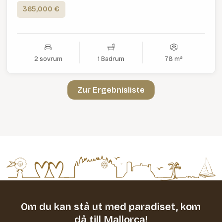
365,000 €
2 sovrum
1 Badrum
78 m²
Zur Ergebnisliste
Om du kan stå ut med paradiset,
kom
då till Mallorca!