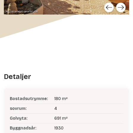
Detaljer
Bostadsutrymme:
180 m²
sovrum:
4
Golvyta:
691 m²
Byggnadsår:
1930