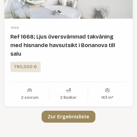
1668
Ref 1668; Ljus översvämmad takvåning
med hisnande havsutsikt i Bonanova till
salu
790,000 €
2 sovrum
2 Badkar
143 m²
Zur Ergebnisliste