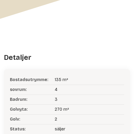
Detaljer
Bostadsutrymme:
135 m²
sovrum:
4
Badrum:
3
Golvyta:
270 m²
Golv:
2
Status:
säljer