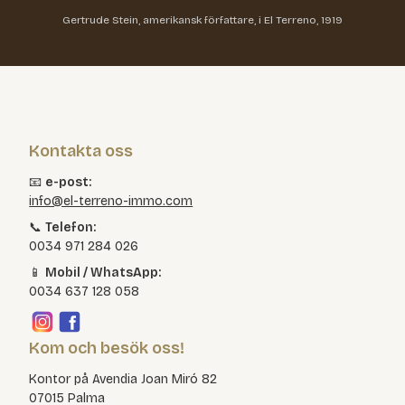
Gertrude Stein, amerikansk författare, i El Terreno, 1919
Kontakta oss
📧
e-post:
info@el-terreno-immo.com
📞
Telefon:
0034 971 284 026
📱
Mobil / WhatsApp:
0034 637 128 058
Kom och besök oss!
Kontor på Avendia Joan Miró 82
07015 Palma