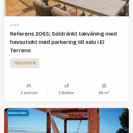
2063
Referens 2063; Soldränkt takvåning med
havsutsikt med parkering till salu i El
Terreno
780,000 €
3 sovrum
2 Badkar
98 m²
Havsutsikt