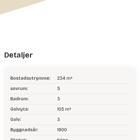
Detaljer
Bostadsutrymme:
234 m²
sovrum:
5
Badrum:
3
Golvyta:
105 m²
Golv:
3
Byggnadsår:
1900