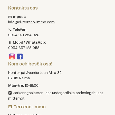
Kontakta oss
📧
e-post:
info@el-terreno-immo.com
📞
Telefon:
0034 971 284 026
📱
Mobil / WhatsApp:
0034 637 128 058
Kom och besök oss!
Kontor på Avendia Joan Miró 82
07015 Palma
Mån-fre:
10-18:00
🅿️ Parkeringsplatser i det underjordiska parkeringshuset
mittemot
El-Terreno-Immo