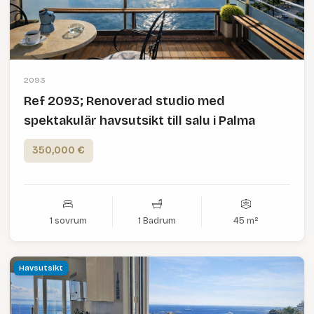
2093
Ref 2093; Renoverad studio med
spektakulär havsutsikt till salu i Palma
350,000 €
1 sovrum
1 Badrum
45 m²
Havsutsikt