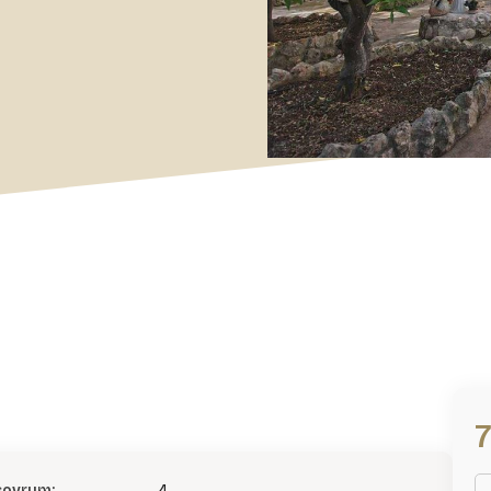
sovrum:
4