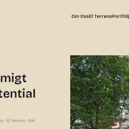
Om Oss
El Terreno
Portföl
rmigt
ential
a - El Terreno • Ref