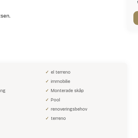
tsen.
el terreno
immobilie
ing
Monterade skåp
Pool
renoveringsbehov
terreno