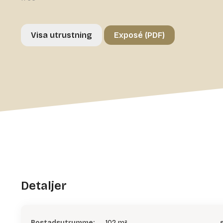
Visa utrustning
Exposé (PDF)
Detaljer
Bostadsutrymme:
102 m²