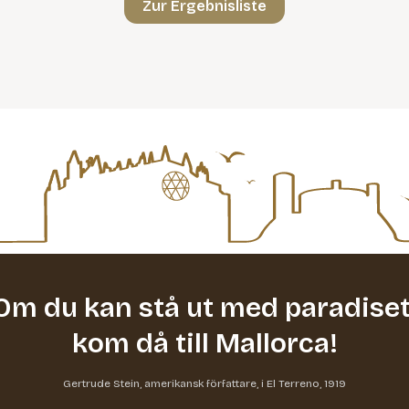
Zur Ergebnisliste
Om du kan stå ut med paradiset
kom då till Mallorca!
Gertrude Stein, amerikansk författare, i El Terreno, 1919