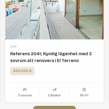
2041
Referens 2041; Rymlig lägenhet med 3
sovrum att renovera i El Terreno
420,000 €
3 sovrum
2 Badkar
115 m²