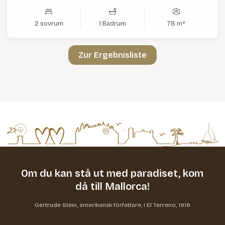
2 sovrum
1 Badrum
78 m²
Zur Ergebnisliste
Om du kan stå ut med paradiset,
kom
då till Mallorca!
Gertrude Stein, amerikansk författare, i El Terreno, 1919