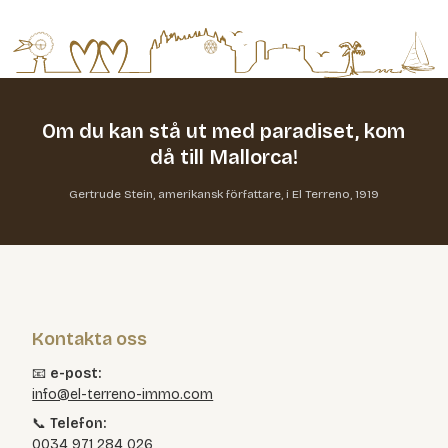
Om du kan stå ut med paradiset,
kom
då till Mallorca!
Gertrude Stein, amerikansk författare, i El Terreno, 1919
Kontakta oss
📧
e-post:
info@el-terreno-immo.com
📞
Telefon:
0034 971 284 026