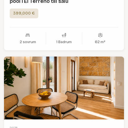
pool i El Terreno till salu
399,000 €
2 sovrum
1 Badrum
62 m²
2075