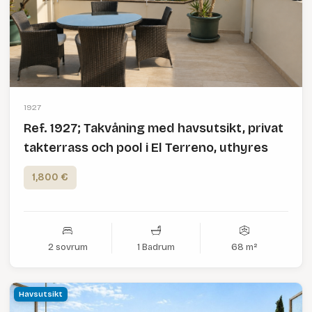
1927
Ref. 1927; Takvåning med havsutsikt, privat
takterrass och pool i El Terreno, uthyres
1,800 €
2 sovrum
1 Badrum
68 m²
Havsutsikt