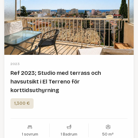
2023
Ref 2023; Studio med terrass och
havsutsikt i El Terreno för
korttidsuthyrning
1,300 €
1 sovrum
1 Badrum
50 m²