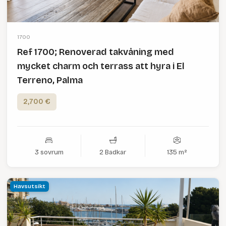
1700
Ref 1700; Renoverad takvåning med
mycket charm och terrass att hyra i El
Terreno, Palma
2,700 €
3 sovrum
2 Badkar
135 m²
Havsutsikt