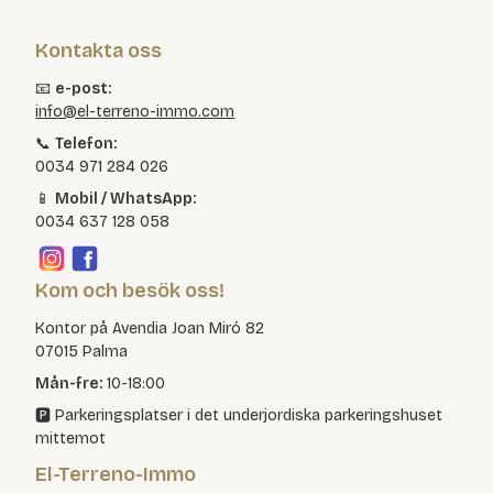
Kontakta oss
📧
e-post:
info@el-terreno-immo.com
📞
Telefon:
0034 971 284 026
📱
Mobil / WhatsApp:
0034 637 128 058
Kom och besök oss!
Kontor på Avendia Joan Miró 82
07015 Palma
Mån-fre:
10-18:00
🅿️ Parkeringsplatser i det underjordiska parkeringshuset
mittemot
El-Terreno-Immo