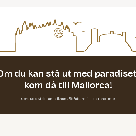
Om du kan stå ut med paradiset
kom då till Mallorca!
Gertrude Stein, amerikansk författare, i El Terreno, 1919