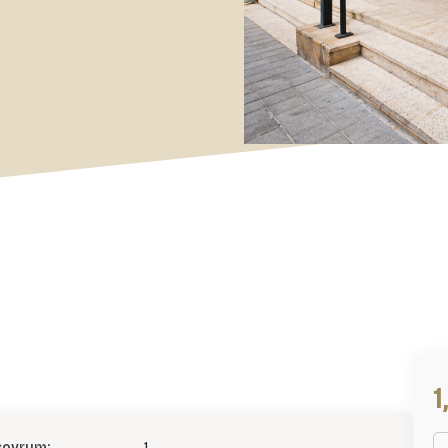
1
sovrum:
1