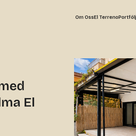
Om Oss
El Terreno
Portföl
 med
lma El