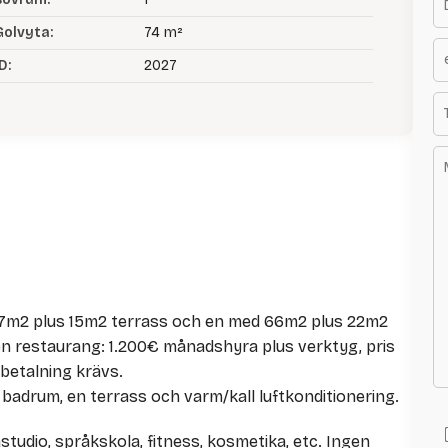
Golvyta:
74 m²
D:
2027
47m2 plus 15m2 terrass och en med 66m2 plus 22m2
liten restaurang: 1.200€ månadshyra plus verktyg, pris
betalning krävs.
 badrum, en terrass och varm/kall luftkonditionering.
gastudio, språkskola, fitness, kosmetika, etc. Ingen