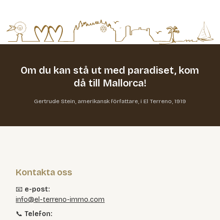
Om du kan stå ut med paradiset,
kom
då till Mallorca!
Gertrude Stein, amerikansk författare, i El Terreno, 1919
Kontakta oss
📧
e-post:
info@el-terreno-immo.com
📞
Telefon: