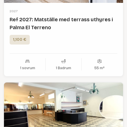
2027
Ref 2027: Matställe med terrass uthyres i
Palma El Terreno
1,100 €
1 sovrum
1 Badrum
55 m²